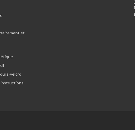
le
traitement et
hétique
sif
lours-velcro
 instructions
Website: Aftershock Studios