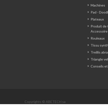
Machines
Pad - Dood
Plateaux
Produit de 
Accessoire
Rouleaux
Tissu synt
Treillis abra
Triangle ve
Conseils et
Copyrights © ABETECH sa
Informations Légales
·
Politique de Confidentialité
·