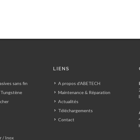
S
LIENS
sives sans fin
A propos d'ABETECH
 Tungstène
Maintenance & Réparation
cher
Actualités
Téléchargements
Contact
r / Inox