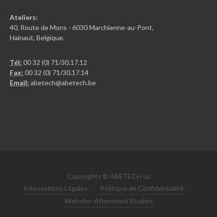
Ateliers:
40, Route de Mons - 6030 Marchienne-au-Pont,
Hainaut, Belgique.
Tél:
00 32 (0) 71/30.17.12
Fax:
00 32 (0) 71/30.17.14
Email:
abetech@abetech.be
Copyrights © ABETECH sa
Informations Légales
·
Politique de Confidentialité
·
Website: Aftershock Studios