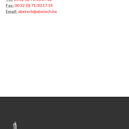
Fax:
00 32 (0) 71/30.17.14
Email:
abetech@abetech.be