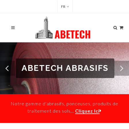
FR
ABETECH ABRASIFS
Notre gamme d'abrasifs, ponceuses, produits de
traitement des sols,..
Cliquez Ici